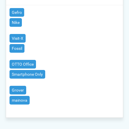
Gefro
Nike
Visit-X
Fossil
OTTO Office
Smartphone Only
Grover
mainova