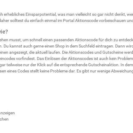
ch erhebliches Einsparpotential, was man vielleicht so gar nicht denkt, w
her solltest du einfach einmal im Portal Aktionscode vorbeischauen und
wie?
gehen musst, um schnell einen passenden Aktionscode für dich zu entdec
ten. Du kannst auch gerne einen Shop in dem Suchfeld eintragen. Dann wi
inen angezeigt, die aktuell laufen. Die Aktionscodes und Gutscheine wer
eincodes vorfindest. Das Einlösen der Aktionscodes ist auch kein Problem
ar teilweise nur der Klick auf die entsprechende Gutscheinaktion. In d
ösen eines Codes stellt keine Probleme dar. Es gibt nur wenige Abweich
anzeigen
uchen