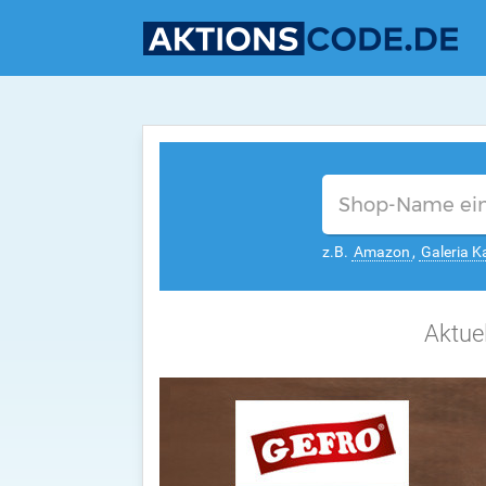
z.B.
Amazon
,
Galeria K
Aktue