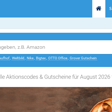
S
aufhof
,
Weltbild
,
Nike
,
Bigtex
,
OTTO Office
,
Grover Gutschein
lle Aktionscodes & Gutscheine für August 2026 