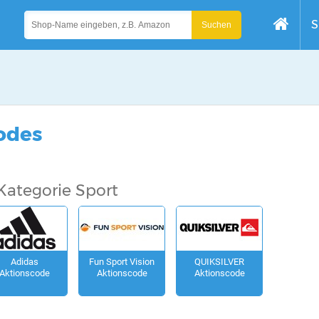
S
odes
Kategorie Sport
Adidas
Fun Sport Vision
QUIKSILVER
Aktionscode
Aktionscode
Aktionscode