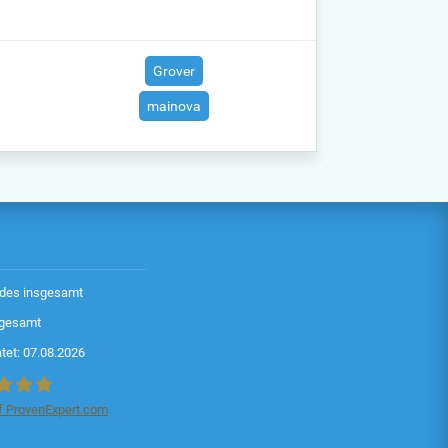
Grover
mainova
des insgesamt
sgesamt
tet: 07.08.2026
 ProvenExpert.com
scode.de