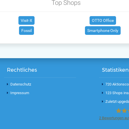
Top Shops
Visit-X
OTTO Office
Fossil
Smartphone Only
Rechtliches
Statistiken
Datenschutz
720 Aktionsco
Impressum
123 Shops in
Zuletzt upgeda
2
Bewertungen auf
Aktion