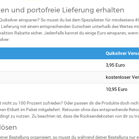
en und portofreie Lieferung erhalten
uiksilver einsparen? So musst du bei dem Spezialisten für mindestens 49 
 Lieferung mit einem entsprechenden Gutschein unterhalb des Wertes mög
naktion Rabatte sicher. Jedenfalls kannst du einige Euro einsparen, wenn 
ilver:
Quiksilver Vers
3,95 Euro
kostenloser Ve
10,95 Euro
t nicht zu 100 Prozent zufrieden? Oder passen dir die Produkte doch nich
uren-Etikett im Paket mitgeliefert. Retouren ohne das entsprechende Retou
dingt zu nutzen. Zu beachten ist, dass die Rücksendekosten von dir zu tr
lösen
deiner Bestellung organisiert, so musst du während deiner Bestellung nur