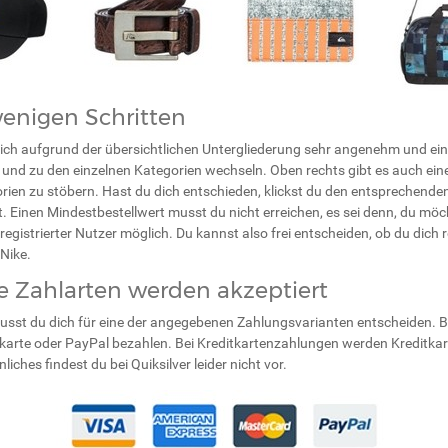
 wenigen Schritten
sich aufgrund der übersichtlichen Untergliederung sehr angenehm und einf
en und zu den einzelnen Kategorien wechseln. Oben rechts gibt es auch ein
en zu stöbern. Hast du dich entschieden, klickst du den entsprechenden Qu
 Einen Mindestbestellwert musst du nicht erreichen, es sei denn, du möc
s registrierter Nutzer möglich. Du kannst also frei entscheiden, ob du dich
 Nike.
ie Zahlarten werden akzeptiert
sst du dich für eine der angegebenen Zahlungsvarianten entscheiden. Be
itkarte oder PayPal bezahlen. Bei Kreditkartenzahlungen werden Kreditk
hes findest du bei Quiksilver leider nicht vor.