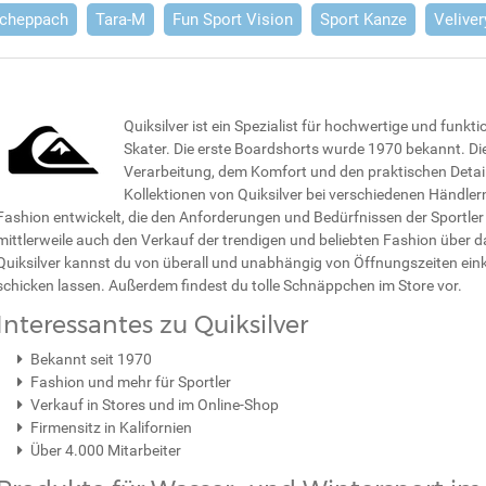
cheppach
Tara-M
Fun Sport Vision
Sport Kanze
Veliver
Quiksilver ist ein Spezialist für hochwertige und funkt
Skater. Die erste Boardshorts wurde 1970 bekannt. Di
Verarbeitung, dem Komfort und den praktischen Detail
Kollektionen von Quiksilver bei verschiedenen Händl
Fashion entwickelt, die den Anforderungen und Bedürfnissen der Sportler
mittlerweile auch den Verkauf der trendigen und beliebten Fashion über 
Quiksilver kannst du von überall und unabhängig von Öffnungszeiten e
schicken lassen. Außerdem findest du tolle Schnäppchen im Store vor.
Interessantes zu Quiksilver
Bekannt seit 1970
Fashion und mehr für Sportler
Verkauf in Stores und im Online-Shop
Firmensitz in Kalifornien
Über 4.000 Mitarbeiter