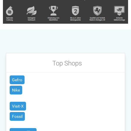
Top Shops
Gefro
Nike
Visit-X
Fossil