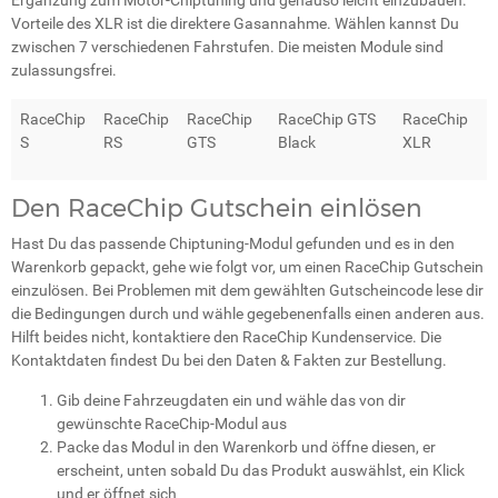
Ergänzung zum Motor-Chiptuning und genauso leicht einzubauen.
Vorteile des XLR ist die direktere Gasannahme. Wählen kannst Du
zwischen 7 verschiedenen Fahrstufen. Die meisten Module sind
zulassungsfrei.
RaceChip
RaceChip
RaceChip
RaceChip GTS
RaceChip
S
RS
GTS
Black
XLR
Den RaceChip Gutschein einlösen
Hast Du das passende Chiptuning-Modul gefunden und es in den
Warenkorb gepackt, gehe wie folgt vor, um einen RaceChip Gutschein
einzulösen. Bei Problemen mit dem gewählten Gutscheincode lese dir
die Bedingungen durch und wähle gegebenenfalls einen anderen aus.
Hilft beides nicht, kontaktiere den RaceChip Kundenservice. Die
Kontaktdaten findest Du bei den Daten & Fakten zur Bestellung.
Gib deine Fahrzeugdaten ein und wähle das von dir
gewünschte RaceChip-Modul aus
Packe das Modul in den Warenkorb und öffne diesen, er
erscheint, unten sobald Du das Produkt auswählst, ein Klick
und er öffnet sich