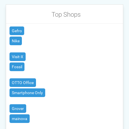
Top Shops
Gefro
Nike
Visit-X
Fossil
OTTO Office
Smartphone Only
Grover
mainova