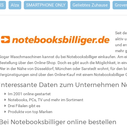
XS
Alza
SMARTPHONE ONLY
Geliebtes Zuhause
Grove
Seit d
aktiv 
und er
mehr g
Sogar Waschmaschinen kannst du bei Notebooksbilliger einkaufen. Am ein
Bestellung über den Online-Shop. Doch es gibt auch die Möglichkeit, in ei
Wer in der Nähe von Düsseldorf, München oder Sarstedt wohnt, für den biet
Vergünstigungen sind über den Online-Kauf mit einem Notebooksbilliger 
Interessante Daten zum Unternehmen No
Im 2001 online gestartet
Notebooks, PCs, TV und mehr im Sortiment
Drei Filialen gibt es
Produkte von top Marken
Bei Notebooksbilliger online bestellen