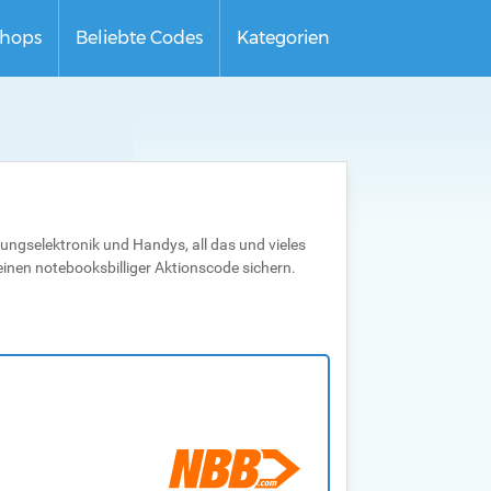
hops
Beliebte Codes
Kategorien
ltungselektronik und Handys, all das und vieles
einen notebooksbilliger Aktionscode sichern.