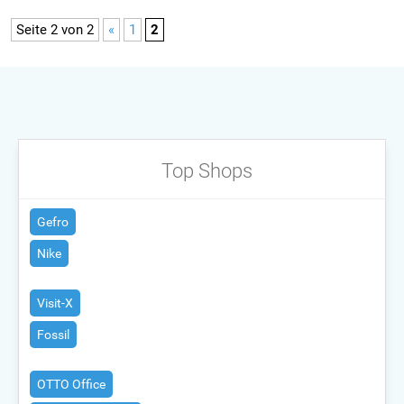
Seite 2 von 2
«
1
2
Top Shops
Gefro
Nike
Visit-X
Fossil
OTTO Office