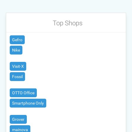
Top Shops
Gefro
Nike
Visit-X
Fossil
OTTO Office
Smartphone Only
Grover
mainova